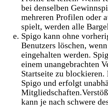
bei denselben Gewinnspi
mehreren Profilen oder a
spielt, werden alle Bar
Spigo kann ohne vorheri
Benutzers löschen, wenn
eingehalten werden. Spig
einem unangebrachten V
Startseite zu blockieren.
Spigo und erfolgt unabh
Mitgliedschaften.Verstöß
kann je nach schwere de