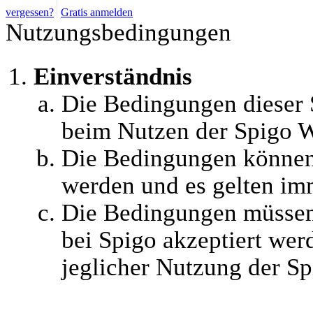
vergessen?
Gratis anmelden
Nutzungsbedingungen
Einverständnis
Die Bedingungen dieser 
beim Nutzen der Spigo 
Die Bedingungen können
werden und es gelten im
Die Bedingungen müssen b
bei Spigo akzeptiert wer
jeglicher Nutzung der Sp