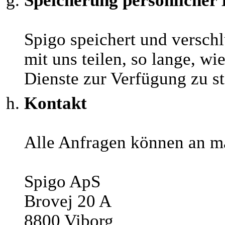
Spigo speichert und verschl
mit uns teilen, so lange, wi
Dienste zur Verfügung zu st
Kontakt
Alle Anfragen können an m
Spigo ApS
Brovej 20 A
8800 Viborg