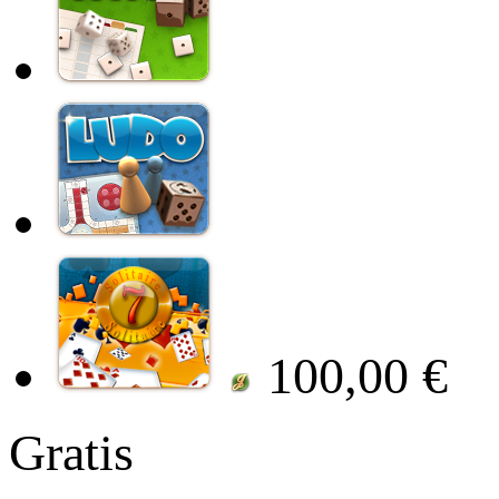
100,00 €
Gratis