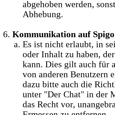
abgehoben werden, sonst 
Abhebung.
Kommunikation auf Spigo
Es ist nicht erlaubt, in
oder Inhalt zu haben, de
kann. Dies gilt auch für 
von anderen Benutzern e
dazu bitte auch die Rich
unter "Der Chat" in der M
das Recht vor, unangebr
Ermessen zu entfernen.