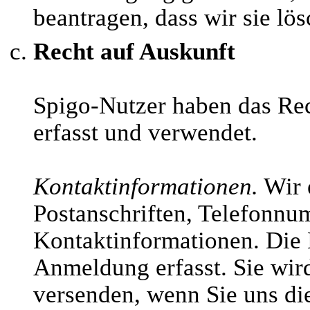
beantragen, dass wir sie lös
Recht auf Auskunft
Spigo-Nutzer haben das Rec
erfasst und verwendet.
Kontaktinformationen.
Wir 
Postanschriften, Telefonn
Kontaktinformationen. Die
Anmeldung erfasst. Sie wir
versenden, wenn Sie uns d