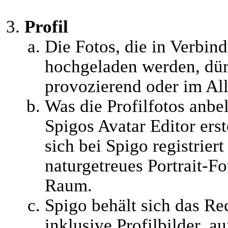
Profil
Die Fotos, die in Verbin
hochgeladen werden, dür
provozierend oder im Al
Was die Profilfotos anbe
Spigos Avatar Editor erst
sich bei Spigo registrier
naturgetreues Portrait-Fo
Raum.
Spigo behält sich das Rec
inklusive Profilbilder, a