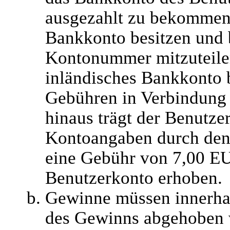
ausgezahlt zu bekommen,
Bankkonto besitzen und b
Kontonummer mitzuteilen
inländisches Bankkonto be
Gebühren in Verbindung 
hinaus trägt der Benutzer
Kontoangaben durch den 
eine Gebühr von 7,00 E
Benutzerkonto erhoben.
Gewinne müssen innerha
des Gewinns abgehoben w