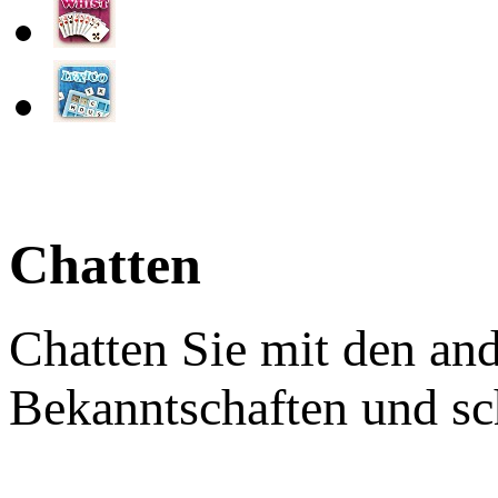
Chatten
Chatten Sie mit den an
Bekanntschaften und sc