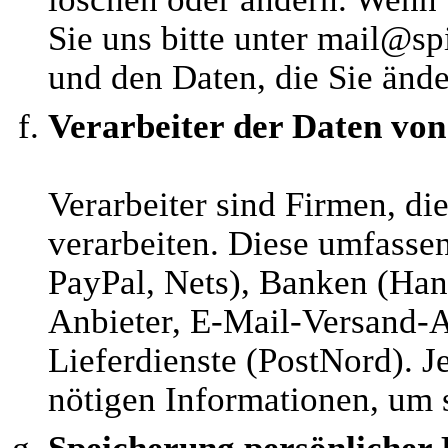
Sie uns bitte unter mail@s
und den Daten, die Sie änd
Verarbeiter der Daten von
Verarbeiter sind Firmen, di
verarbeiten. Diese umfasse
PayPal, Nets), Banken (Han
Anbieter, E-Mail-Versand-A
Lieferdienste (PostNord). Je
nötigen Informationen, um 
Speicherung persönlicher