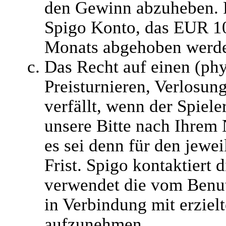
den Gewinn abzuheben. 
Spigo Konto, das EUR 100
Monats abgehoben werd
Das Recht auf einen (phy
Preisturnieren, Verlosu
verfällt, wenn der Spiele
unsere Bitte nach Ihrem 
es sei denn für den jewe
Frist. Spigo kontaktiert 
verwendet die vom Benut
in Verbindung mit erzie
aufzunehmen.