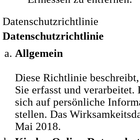
Datenschutzrichtlinie
Datenschutzrichtlinie
Allgemein
Diese Richtlinie beschreib
Sie erfasst und verarbeitet.
sich auf persönliche Inform
stellen. Das Wirksamkeitsda
Mai 2018.