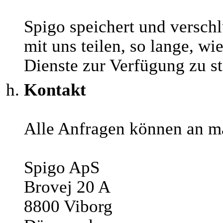
Spigo speichert und verschl
mit uns teilen, so lange, wi
Dienste zur Verfügung zu st
Kontakt
Alle Anfragen können an m
Spigo ApS
Brovej 20 A
8800 Viborg