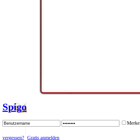
Spigo
Merke
vergessen?
Gratis anmelden