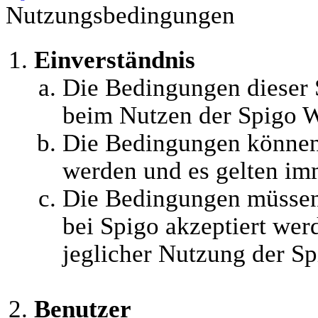
Nutzungsbedingungen
Einverständnis
Die Bedingungen dieser 
beim Nutzen der Spigo 
Die Bedingungen können
werden und es gelten im
Die Bedingungen müssen b
bei Spigo akzeptiert wer
jeglicher Nutzung der Sp
Benutzer