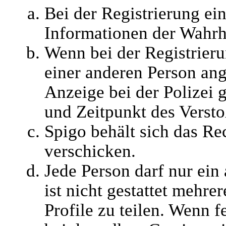
Bei der Registrierung ei
Informationen der Wahrh
Wenn bei der Registrieru
einer anderen Person ang
Anzeige bei der Polizei 
und Zeitpunkt des Versto
Spigo behält sich das Re
verschicken.
Jede Person darf nur ein 
ist nicht gestattet mehre
Profile zu teilen. Wenn f