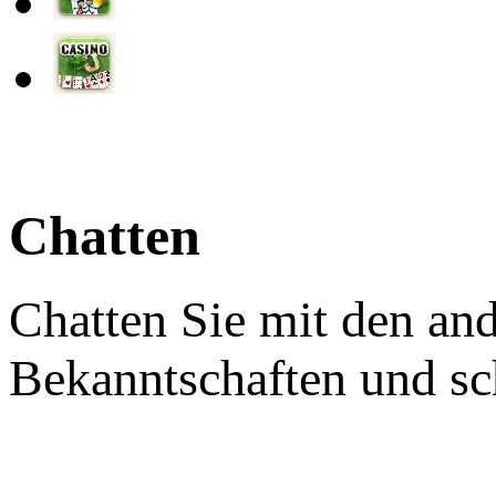
Chatten
Chatten Sie mit den an
Bekanntschaften und sc