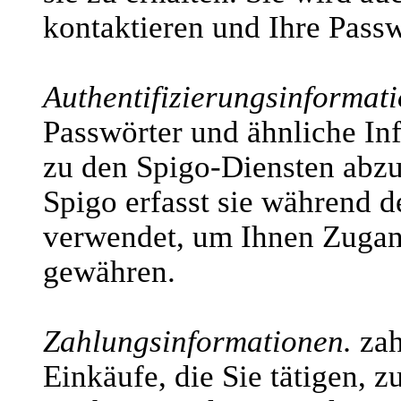
kontaktieren und Ihre Passw
Authentifizierungsinformat
Passwörter und ähnliche In
zu den Spigo-Diensten abzu
Spigo erfasst sie während 
verwendet, um Ihnen Zugan
gewähren.
Zahlungsinformationen.
zah
Einkäufe, die Sie tätigen, z