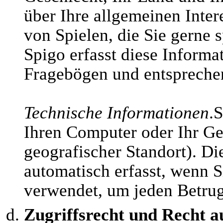
über Ihre allgemeinen Inter
von Spielen, die Sie gerne 
Spigo erfasst diese Informa
Fragebögen und entsprechen
Technische Informationen
.
Ihren Computer oder Ihr Ge
geografischer Standort). D
automatisch erfasst, wenn S
verwendet, um jeden Betru
Zugriffsrecht und Recht a