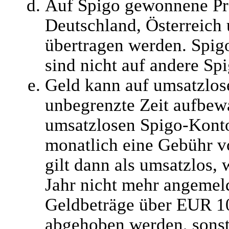
Auf Spigo gewonnene Pre
Deutschland, Österreich
übertragen werden. Spig
sind nicht auf andere Sp
Geld kann auf umsatzlos
unbegrenzte Zeit aufbew
umsatzlosen Spigo-Kont
monatlich eine Gebühr 
gilt dann als umsatzlos, 
Jahr nicht mehr angemel
Geldbeträge über EUR 10
abgehoben werden, sonst 