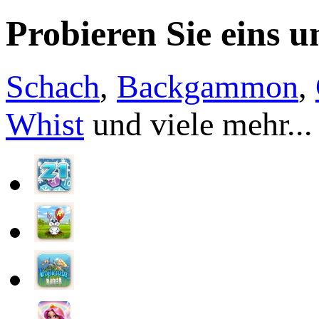
Probieren Sie eins u
Schach
,
Backgammon
,
Whist
und viele mehr...