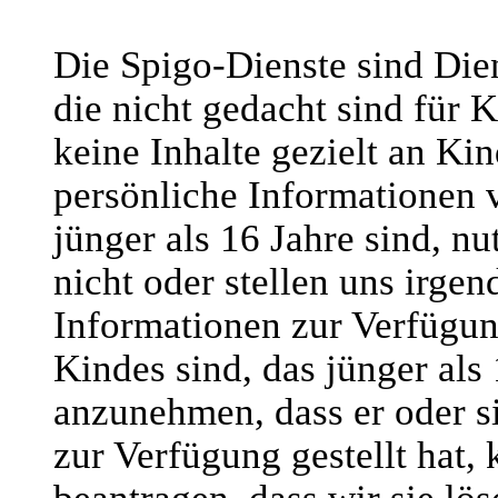
Die Spigo-Dienste sind Die
die nicht gedacht sind für K
keine Inhalte gezielt an Kin
persönliche Informationen 
jünger als 16 Jahre sind, nu
nicht oder stellen uns irge
Informationen zur Verfügu
Kindes sind, das jünger als
anzunehmen, dass er oder s
zur Verfügung gestellt hat, 
beantragen, dass wir sie lös