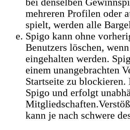
bei denselben Gewinnspi
mehreren Profilen oder a
spielt, werden alle Bar
Spigo kann ohne vorheri
Benutzers löschen, wenn
eingehalten werden. Spig
einem unangebrachten V
Startseite zu blockieren.
Spigo und erfolgt unabh
Mitgliedschaften.Verstöß
kann je nach schwere de