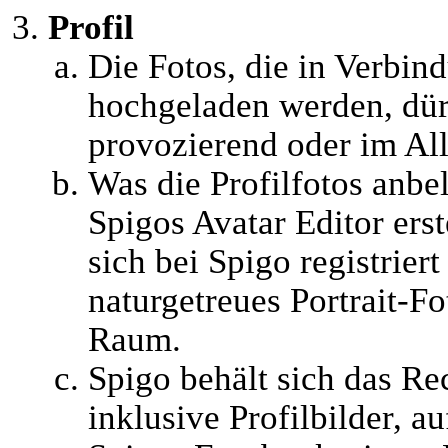
Profil
Die Fotos, die in Verbin
hochgeladen werden, dür
provozierend oder im Al
Was die Profilfotos anbe
Spigos Avatar Editor erst
sich bei Spigo registrier
naturgetreues Portrait-Fo
Raum.
Spigo behält sich das Rec
inklusive Profilbilder, a