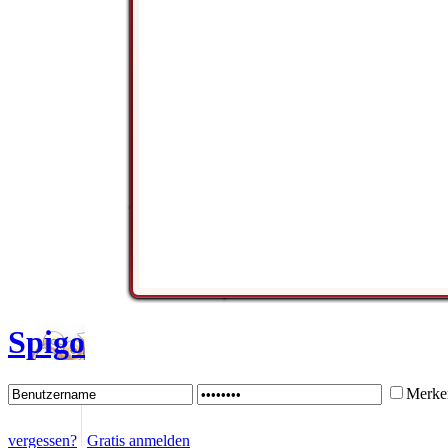
Spigo
Merke
vergessen?
Gratis anmelden