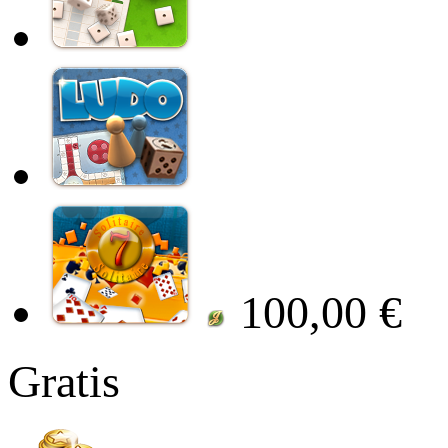
100,00 €
Gratis