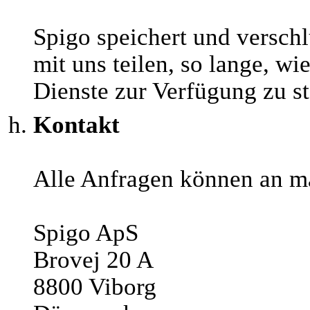
Spigo speichert und verschl
mit uns teilen, so lange, wi
Dienste zur Verfügung zu st
Kontakt
Alle Anfragen können an m
Spigo ApS
Brovej 20 A
8800 Viborg