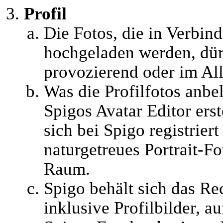
Profil
Die Fotos, die in Verbin
hochgeladen werden, dür
provozierend oder im Al
Was die Profilfotos anbe
Spigos Avatar Editor erst
sich bei Spigo registrier
naturgetreues Portrait-Fo
Raum.
Spigo behält sich das Rec
inklusive Profilbilder, a