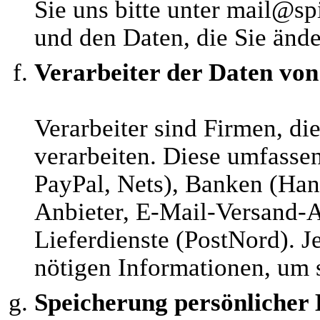
Sie uns bitte unter mail@s
und den Daten, die Sie änd
Verarbeiter der Daten von
Verarbeiter sind Firmen, di
verarbeiten. Diese umfasse
PayPal, Nets), Banken (Han
Anbieter, E-Mail-Versand-A
Lieferdienste (PostNord). Je
nötigen Informationen, um 
Speicherung persönlicher