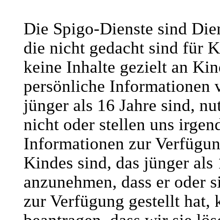
Die Spigo-Dienste sind Die
die nicht gedacht sind für K
keine Inhalte gezielt an Kin
persönliche Informationen 
jünger als 16 Jahre sind, nu
nicht oder stellen uns irge
Informationen zur Verfügu
Kindes sind, das jünger als
anzunehmen, dass er oder s
zur Verfügung gestellt hat, 
beantragen, dass wir sie lös