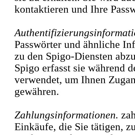
kontaktieren und Ihre Passw
Authentifizierungsinformat
Passwörter und ähnliche In
zu den Spigo-Diensten abzu
Spigo erfasst sie während 
verwendet, um Ihnen Zugan
gewähren.
Zahlungsinformationen.
zah
Einkäufe, die Sie tätigen, z