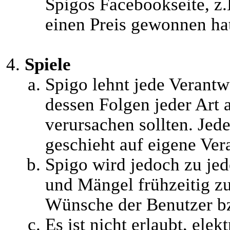
Spigos Facebookseite, z.
einen Preis gewonnen ha
Spiele
Spigo lehnt jede Verantw
dessen Folgen jeder Art 
verursachen sollten. Jed
geschieht auf eigene Ver
Spigo wird jedoch zu jede
und Mängel frühzeitig zu
Wünsche der Benutzer bz
Es ist nicht erlaubt, ele