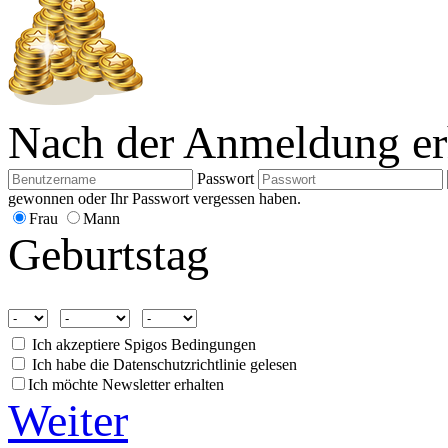
Nach der Anmeldung er
Passwort
gewonnen oder Ihr Passwort vergessen haben.
Frau
Mann
Geburtstag
Ich akzeptiere Spigos Bedingungen
Ich habe die Datenschutzrichtlinie gelesen
Ich möchte Newsletter erhalten
Weiter