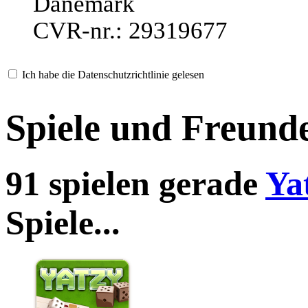
Dänemark
CVR-nr.: 29319677
Ich habe die Datenschutzrichtlinie gelesen
Spiele und Freund
91 spielen gerade
Ya
Spiele...