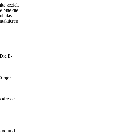
lte gezielt
 bitte die
nd, das
ntaktieren
 Die E-
 Spigo-
sadresse
.
Land und