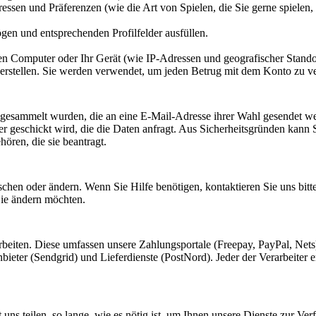
essen und Präferenzen (wie die Art von Spielen, die Sie gerne spielen,
gen und entsprechenden Profilfelder ausfüllen.
ren Computer oder Ihr Gerät (wie IP-Adressen und geografischer Stando
 erstellen. Sie werden verwendet, um jeden Betrug mit dem Konto zu v
 gesammelt wurden, die an eine E-Mail-Adresse ihrer Wahl gesendet w
er geschickt wird, die die Daten anfragt. Aus Sicherheitsgründen kann 
ören, die sie beantragt.
öschen oder ändern. Wenn Sie Hilfe benötigen, kontaktieren Sie uns bitt
ie ändern möchten.
arbeiten. Diese umfassen unsere Zahlungsportale (Freepay, PayPal, Net
eter (Sendgrid) und Lieferdienste (PostNord). Jeder der Verarbeiter e
t uns teilen, so lange, wie es nötig ist, um Ihnen unsere Dienste zur Ve