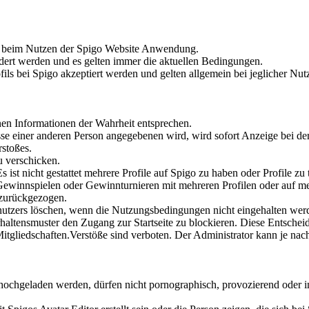
kt beim Nutzen der Spigo Website Anwendung.
rt werden und es gelten immer die aktuellen Bedingungen.
ils bei Spigo akzeptiert werden und gelten allgemein bei jeglicher Nut
nen Informationen der Wahrheit entsprechen.
sse einer anderen Person angegebenen wird, wird sofort Anzeige bei der
rstoßes.
u verschicken.
s ist nicht gestattet mehrere Profile auf Spigo zu haben oder Profile zu t
 Gewinnspielen oder Gewinnturnieren mit mehreren Profilen oder auf me
 zurückgezogen.
nutzers löschen, wenn die Nutzungsbedingungen nicht eingehalten wer
haltensmuster den Zugang zur Startseite zu blockieren. Diese Entscheid
Mitgliedschaften.Verstöße sind verboten. Der Administrator kann je na
 hochgeladen werden, dürfen nicht pornographisch, provozierend oder 