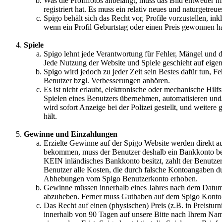
Was die Profilfotos anbelangt, muss das Bild entweder mit
registriert hat. Es muss ein relativ neues und naturgetreu
Spigo behält sich das Recht vor, Profile vorzustellen, ink
wenn ein Profil Geburtstag oder einen Preis gewonnen ha
Spiele
Spigo lehnt jede Verantwortung für Fehler, Mängel und de
Jede Nutzung der Website und Spiele geschieht auf eige
Spigo wird jedoch zu jeder Zeit sein Bestes dafür tun, F
Benutzer bzgl. Verbesserungen anhören.
Es ist nicht erlaubt, elektronische oder mechanische Hilfs
Spielen eines Benutzers übernehmen, automatisieren und/o
wird sofort Anzeige bei der Polizei gestellt, und weitere
hält.
Gewinne und Einzahlungen
Erzielte Gewinne auf der Spigo Website werden direkt 
bekommen, muss der Benutzer deshalb ein Bankkonto besi
KEIN inländisches Bankkonto besitzt, zahlt der Benutze
Benutzer alle Kosten, die durch falsche Kontoangaben 
Abhebungen vom Spigo Benutzerkonto erhoben.
Gewinne müssen innerhalb eines Jahres nach dem Datum
abzuheben. Ferner muss Guthaben auf dem Spigo Konto,
Das Recht auf einen (physischen) Preis (z.B. in Preistur
innerhalb von 90 Tagen auf unsere Bitte nach Ihrem Name