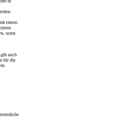
 um in
erden.
mit einem
 einem
n, sonst
gilt auch
n für die
nem
persönliche