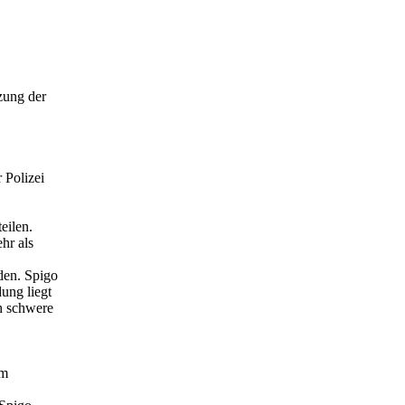
zung der
 Polizei
eilen.
hr als
den. Spigo
ung liegt
ch schwere
im