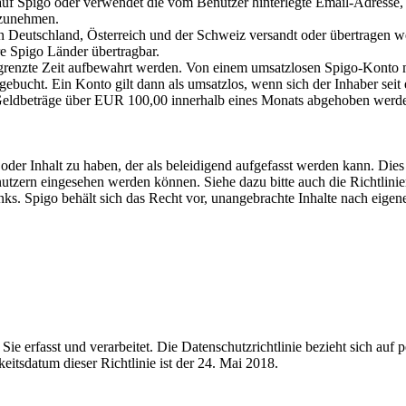
ef auf Spigo oder verwendet die vom Benutzer hinterlegte Email-Adresse,
fzunehmen.
 Deutschland, Österreich und der Schweiz versandt oder übertragen w
e Spigo Länder übertragbar.
grenzte Zeit aufbewahrt werden. Von einem umsatzlosen Spigo-Konto 
ucht. Ein Konto gilt dann als umsatzlos, wenn sich der Inhaber seit
Geldbeträge über EUR 100,00 innerhalb eines Monats abgehoben werde
oder Inhalt zu haben, der als beleidigend aufgefasst werden kann. Dies 
utzern eingesehen werden können. Siehe dazu bitte auch die Richtlinie
nks. Spigo behält sich das Recht vor, unangebrachte Inhalte nach eige
ie erfasst und verarbeitet. Die Datenschutzrichtlinie bezieht sich auf 
eitsdatum dieser Richtlinie ist der 24. Mai 2018.