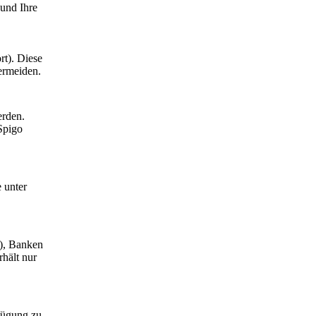
 und Ihre
rt). Diese
ermeiden.
erden.
Spigo
e unter
s), Banken
rhält nur
rfügung zu