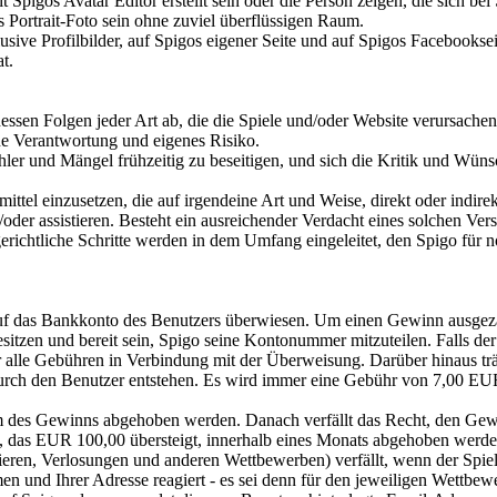
 Spigos Avatar Editor erstellt sein oder die Person zeigen, die sich bei
es Portrait-Foto sein ohne zuviel überflüssigen Raum.
lusive Profilbilder, auf Spigos eigener Seite und auf Spigos Facebooksei
t.
ssen Folgen jeder Art ab, die die Spiele und/oder Website verursachen 
ne Verantwortung und eigenes Risiko.
ehler und Mängel frühzeitig zu beseitigen, und sich die Kritik und Wüns
mittel einzusetzen, die auf irgendeine Art und Weise, direkt oder indirek
der assistieren. Besteht ein ausreichender Verdacht eines solchen Vers
 gerichtliche Schritte werden in dem Umfang eingeleitet, den Spigo für
auf das Bankkonto des Benutzers überwiesen. Um einen Gewinn ausgez
tzen und bereit sein, Spigo seine Kontonummer mitzuteilen. Falls de
r alle Gebühren in Verbindung mit der Überweisung. Darüber hinaus trä
durch den Benutzer entstehen. Es wird immer eine Gebühr von 7,00 EU
 des Gewinns abgehoben werden. Danach verfällt das Recht, den Ge
 das EUR 100,00 übersteigt, innerhalb eines Monats abgehoben werde
nieren, Verlosungen und anderen Wettbewerben) verfällt, wenn der Spiel
n und Ihrer Adresse reagiert - es sei denn für den jeweiligen Wettbewe