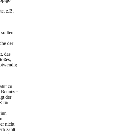
 Spigo
te, z.B.
sollten.
che der
t, das
toßes,
 notwendig
ahlt zu
r Benutzer
gt der
R für
winn
n.
er nicht
rb zählt