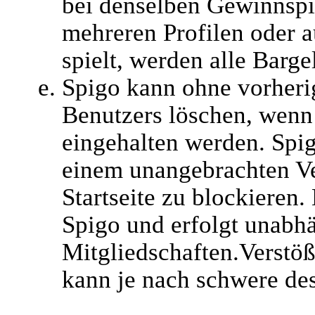
bei denselben Gewinnspi
mehreren Profilen oder a
spielt, werden alle Bar
Spigo kann ohne vorheri
Benutzers löschen, wenn
eingehalten werden. Spig
einem unangebrachten V
Startseite zu blockieren.
Spigo und erfolgt unabh
Mitgliedschaften.Verstöß
kann je nach schwere de