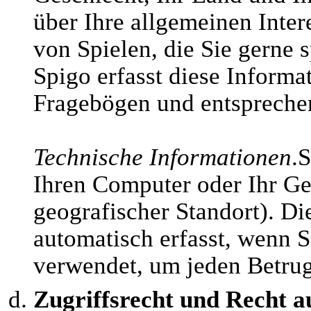
über Ihre allgemeinen Inter
von Spielen, die Sie gerne 
Spigo erfasst diese Informa
Fragebögen und entsprechen
Technische Informationen
.
Ihren Computer oder Ihr Ge
geografischer Standort). D
automatisch erfasst, wenn S
verwendet, um jeden Betru
Zugriffsrecht und Recht a