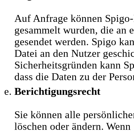
Auf Anfrage können Spigo-N
gesammelt wurden, die an e
gesendet werden. Spigo kan
Datei an den Nutzer geschic
Sicherheitsgründen kann Sp
dass die Daten zu der Perso
Berichtigungsrecht
Sie können alle persönlichen
löschen oder ändern. Wenn S