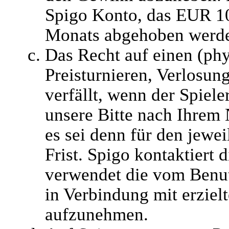
Spigo Konto, das EUR 100
Monats abgehoben werd
Das Recht auf einen (phy
Preisturnieren, Verlosu
verfällt, wenn der Spiele
unsere Bitte nach Ihrem 
es sei denn für den jewe
Frist. Spigo kontaktiert 
verwendet die vom Benut
in Verbindung mit erzie
aufzunehmen.