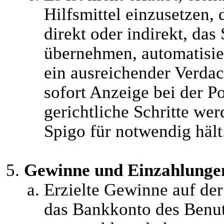
Hilfsmittel einzusetzen, 
direkt oder indirekt, das
übernehmen, automatisier
ein ausreichender Verdac
sofort Anzeige bei der Po
gerichtliche Schritte we
Spigo für notwendig hält
Gewinne und Einzahlunge
Erzielte Gewinne auf der
das Bankkonto des Benu