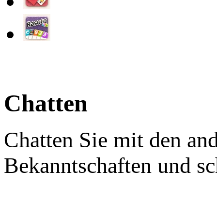
Chatten
Chatten Sie mit den an
Bekanntschaften und sc