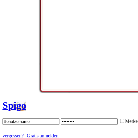
Spigo
Merke
vergessen?
Gratis anmelden