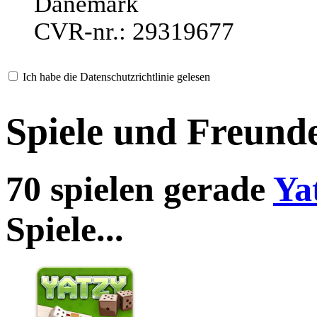
Dänemark
CVR-nr.: 29319677
Ich habe die Datenschutzrichtlinie gelesen
Spiele und Freund
70 spielen gerade
Ya
Spiele...