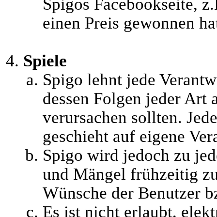
Spigos Facebookseite, z.
einen Preis gewonnen ha
Spiele
Spigo lehnt jede Verantw
dessen Folgen jeder Art 
verursachen sollten. Jed
geschieht auf eigene Ver
Spigo wird jedoch zu jede
und Mängel frühzeitig zu
Wünsche der Benutzer bz
Es ist nicht erlaubt, ele