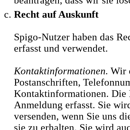
Recht auf Auskunft
Spigo-Nutzer haben das Rec
erfasst und verwendet.
Kontaktinformationen.
Wir 
Postanschriften, Telefonn
Kontaktinformationen. Die
Anmeldung erfasst. Sie wir
versenden, wenn Sie uns d
sie zu erhalten. Sie wird a