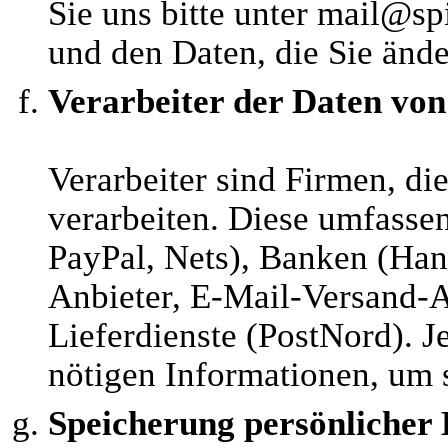
Sie uns bitte unter mail@s
und den Daten, die Sie änd
Verarbeiter der Daten von
Verarbeiter sind Firmen, di
verarbeiten. Diese umfasse
PayPal, Nets), Banken (Han
Anbieter, E-Mail-Versand-A
Lieferdienste (PostNord). Je
nötigen Informationen, um 
Speicherung persönlicher