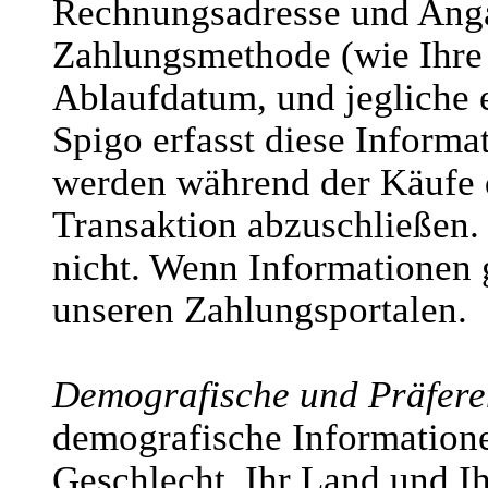
Rechnungsadresse und Anga
Zahlungsmethode (wie Ihre
Ablaufdatum, und jegliche e
Spigo erfasst diese Informa
werden während der Käufe 
Transaktion abzuschließen.
nicht. Wenn Informationen 
unseren Zahlungsportalen.
Demografische und Präfere
demografische Informatione
Geschlecht, Ihr Land und I