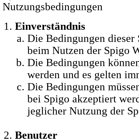
Nutzungsbedingungen
Einverständnis
Die Bedingungen dieser 
beim Nutzen der Spigo 
Die Bedingungen können
werden und es gelten im
Die Bedingungen müssen b
bei Spigo akzeptiert wer
jeglicher Nutzung der Sp
Benutzer