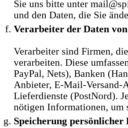
Sie uns bitte unter mail@s
und den Daten, die Sie änd
Verarbeiter der Daten von
Verarbeiter sind Firmen, di
verarbeiten. Diese umfasse
PayPal, Nets), Banken (Han
Anbieter, E-Mail-Versand-A
Lieferdienste (PostNord). Je
nötigen Informationen, um 
Speicherung persönlicher