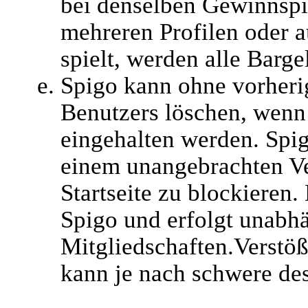
bei denselben Gewinnspi
mehreren Profilen oder a
spielt, werden alle Bar
Spigo kann ohne vorheri
Benutzers löschen, wenn
eingehalten werden. Spig
einem unangebrachten V
Startseite zu blockieren.
Spigo und erfolgt unabh
Mitgliedschaften.Verstöß
kann je nach schwere de