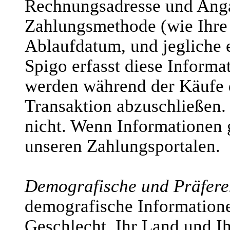
Rechnungsadresse und Anga
Zahlungsmethode (wie Ihre
Ablaufdatum, und jegliche e
Spigo erfasst diese Informa
werden während der Käufe 
Transaktion abzuschließen.
nicht. Wenn Informationen 
unseren Zahlungsportalen.
Demografische und Präfere
demografische Informatione
Geschlecht, Ihr Land und I