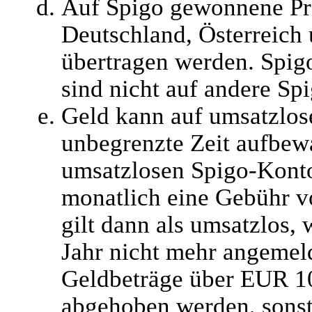
Auf Spigo gewonnene Pre
Deutschland, Österreich
übertragen werden. Spig
sind nicht auf andere Sp
Geld kann auf umsatzlos
unbegrenzte Zeit aufbew
umsatzlosen Spigo-Kont
monatlich eine Gebühr 
gilt dann als umsatzlos, 
Jahr nicht mehr angemel
Geldbeträge über EUR 10
abgehoben werden, sonst 