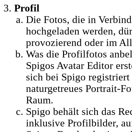
Profil
Die Fotos, die in Verbin
hochgeladen werden, dür
provozierend oder im Al
Was die Profilfotos anbe
Spigos Avatar Editor erst
sich bei Spigo registrier
naturgetreues Portrait-Fo
Raum.
Spigo behält sich das Rec
inklusive Profilbilder, a