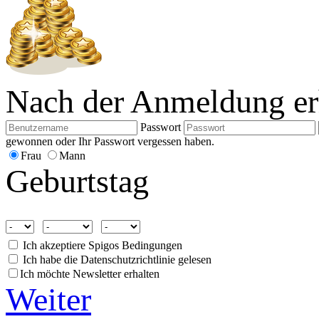
Nach der Anmeldung er
Passwort
gewonnen oder Ihr Passwort vergessen haben.
Frau
Mann
Geburtstag
Ich akzeptiere Spigos Bedingungen
Ich habe die Datenschutzrichtlinie gelesen
Ich möchte Newsletter erhalten
Weiter