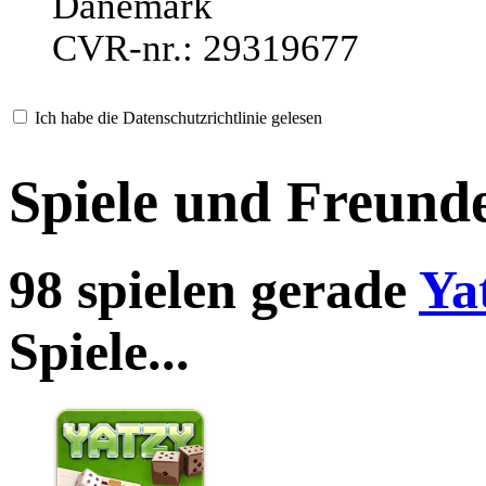
Dänemark
CVR-nr.: 29319677
Ich habe die Datenschutzrichtlinie gelesen
Spiele und Freund
98 spielen gerade
Ya
Spiele...